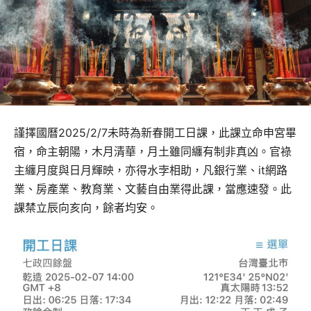
謹擇國曆2025/2/7未時為新春開工日課，此課立命申宮畢
宿，命主朝陽，木月清華，月土雖同纏有制非真凶。官祿
主纏月度與日月輝映，亦得水孛相助，凡銀行業、it網路
業、房產業、教育業、文藝自由業得此課，當應速發。此
課禁立辰向亥向，餘者均安。