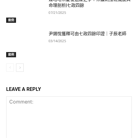
命理剖析|七政四餘
07/21/2025
案例
尹錫悅獲釋可由七政四餘印證｜子辰老師
03/14/2025
案例
LEAVE A REPLY