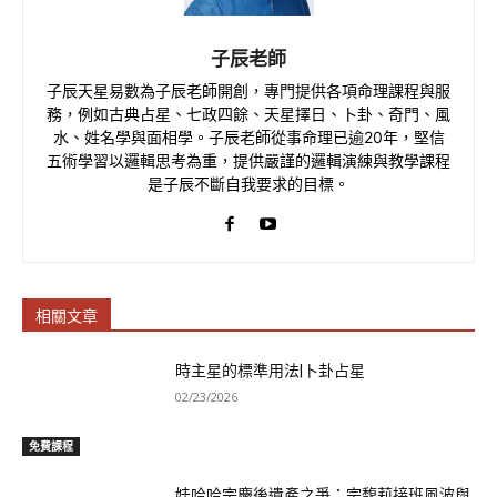
子辰老師
子辰天星易數為子辰老師開創，專門提供各項命理課程與服
務，例如古典占星、七政四餘、天星擇日、卜卦、奇門、風
水、姓名學與面相學。子辰老師從事命理已逾20年，堅信
五術學習以邏輯思考為重，提供嚴謹的邏輯演練與教學課程
是子辰不斷自我要求的目標。
相關文章
時主星的標準用法|卜卦占星
02/23/2026
免費課程
娃哈哈宗慶後遺產之爭：宗馥莉接班風波與