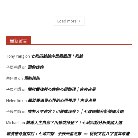
Load more
最新留言
七政四餘論命進階函授｜政餘
Tony Yang
on
預約諮詢
子辰老師
on
預約諮詢
蔡佳璋
on
關於靈魂與心性的心得整理｜古典占星
子辰老師
on
關於靈魂與心性的心得整理｜古典占星
Helen lin
on
誰將入主白宮？川普或拜登？｜七政四餘分析美國大選
子辰老師
on
誰將入主白宮？川普或拜登？｜七政四餘分析美國大選
Michael
on
賴清德命盤探討 | 七政四餘 - 子辰天星易數
從柯文哲八字看其政壇
on