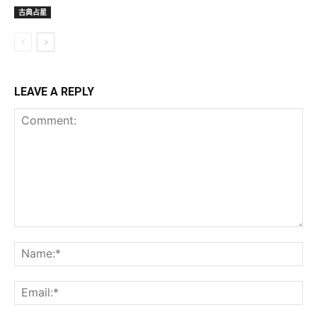
古典占星
LEAVE A REPLY
Comment:
Na
Ema