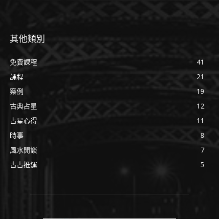
其他類別
免費課程
41
課程
21
案例
19
古典占星
12
占星心得
11
時事
8
風水閒談
7
古占推運
5