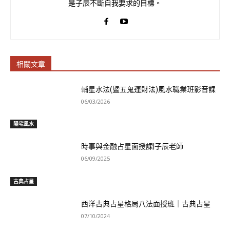
是子辰不斷自我要求的目標。
相關文章
輔星水法(暨五鬼運財法)風水職業班影音課
06/03/2026
陽宅風水
時事與金融占星面授課|子辰老師
06/09/2025
古典占星
西洋古典占星格局八法面授班｜古典占星
07/10/2024