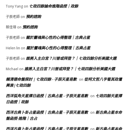
七政四餘論命進階函授｜政餘
Tony Yang
on
預約諮詢
子辰老師
on
預約諮詢
蔡佳璋
on
關於靈魂與心性的心得整理｜古典占星
子辰老師
on
關於靈魂與心性的心得整理｜古典占星
Helen lin
on
誰將入主白宮？川普或拜登？｜七政四餘分析美國大選
子辰老師
on
誰將入主白宮？川普或拜登？｜七政四餘分析美國大選
Michael
on
賴清德命盤探討 | 七政四餘 - 子辰天星易數
從柯文哲八字看其政壇
on
興衰|七政四餘
西洋弧角天星擇日函授｜古典占星 - 子辰天星易數
七政四餘天星擇
on
日函授｜政餘
西洋古典卜卦占星函授｜古典占星 - 子辰天星易數
新古典占星本命
on
盤函授-進階｜古占
西洋古典卜卦占星函授｜古典占星 - 子辰天星易數
新古典占星本命
on