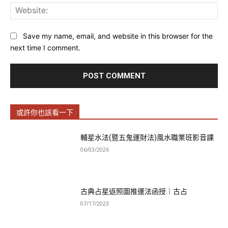
Web
Save my name, email, and website in this browser for the
next time I comment.
或許你也該看一下
輔星水法(暨五鬼運財法)風水職業班影音課
06/03/2026
古典占星返照圖推運法函授｜古占
07/17/2023