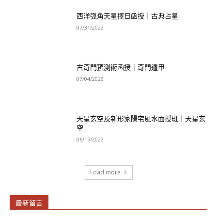
西洋弧角天星擇日函授｜古典占星
07/31/2023
古奇門預測術函授｜奇門遁甲
07/04/2023
天星玄空及新形家陽宅風水面授班｜天星玄
空
06/15/2023
Load more
最新留言