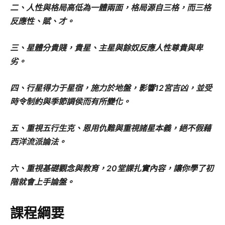
二、人性與格局高低為一體兩面，格局源自三格，而三格
反應性、賦、才。
三、星體分貴賤，貴星、主星與餘奴反應人性尊貴與卑
劣。
四、行星得力于星宿，施力於地盤，影響12宮吉凶，並受
時令制約與季節調侯而有所變化。
五、重視五行生克、恩用仇難與重視諸星本義，絕不假藉
西洋流派論法。
六、重視基礎觀念與教育，20堂課扎實內容，讓你學了初
階就會上手論盤。
課程綱要