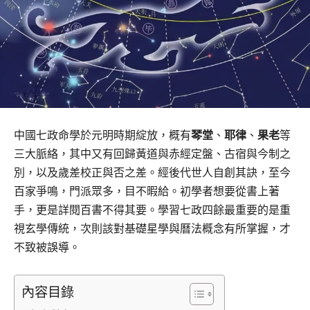
中國七政命學於元明時期綻放，概有
琴堂
、
耶律
、
果老
等
三大脈絡，其中又有回歸黃道與赤經定盤、古宿與今制之
別，以及歲差校正與否之差。經後代世人自創其訣，至今
百家爭鳴，門派眾多，目不暇給。初學者想要從書上著
手，更是詳閱百書不得其要。學習七政四餘最重要的是重
視玄學傳統，次則該對基礎星學與曆法概念有所掌握，才
不致被誤導。
內容目錄