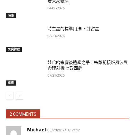
看未來變局
04/06/2026
時事
時主星的標準用法|卜卦占星
02/23/2026
免費課程
娃哈哈宗慶後遺產之爭：宗馥莉接班風波與
命理剖析|七政四餘
07/21/2025
案例
2 COMMENTS
Michael
05/23/2024 At 21:12