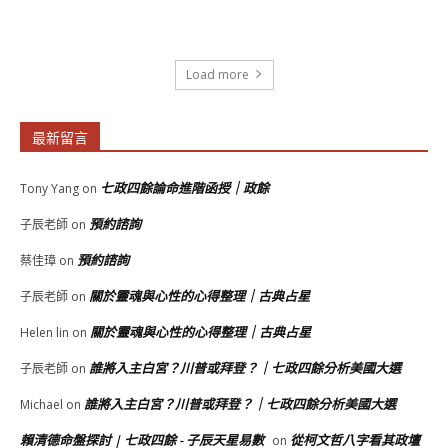
Load more
最新留言
七政四餘論命進階函授｜政餘
Tony Yang
on
預約諮詢
子辰老師
on
預約諮詢
蔡佳璋
on
關於靈魂與心性的心得整理｜古典占星
子辰老師
on
關於靈魂與心性的心得整理｜古典占星
Helen lin
on
誰將入主白宮？川普或拜登？｜七政四餘分析美國大選
子辰老師
on
誰將入主白宮？川普或拜登？｜七政四餘分析美國大選
Michael
on
賴清德命盤探討 | 七政四餘 - 子辰天星易數
從柯文哲八字看其政壇
on