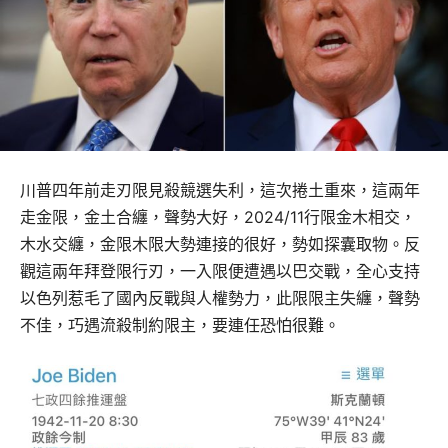
川普四年前走刃限見殺競選失利，這次捲土重來，這兩年
走金限，金土合纏，聲勢大好，2024/11行限金木相交，
木水交纏，金限木限大勢連接的很好，勢如探囊取物。反
觀這兩年拜登限行刃，一入限便遭遇以巴交戰，全心支持
以色列惹毛了國內反戰與人權勢力，此限限主失纏，聲勢
不佳，巧遇流殺制約限主，要連任恐怕很難。