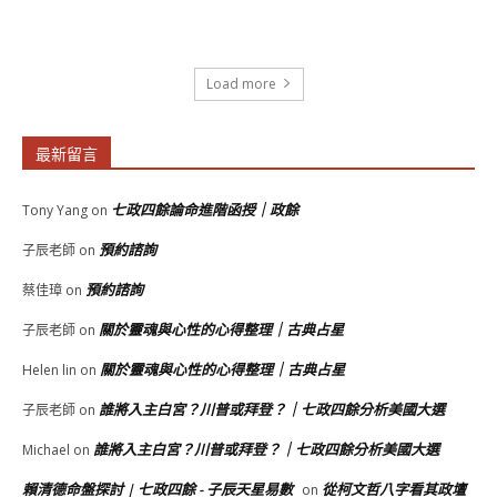
Load more
最新留言
七政四餘論命進階函授｜政餘
Tony Yang
on
預約諮詢
子辰老師
on
預約諮詢
蔡佳璋
on
關於靈魂與心性的心得整理｜古典占星
子辰老師
on
關於靈魂與心性的心得整理｜古典占星
Helen lin
on
誰將入主白宮？川普或拜登？｜七政四餘分析美國大選
子辰老師
on
誰將入主白宮？川普或拜登？｜七政四餘分析美國大選
Michael
on
賴清德命盤探討 | 七政四餘 - 子辰天星易數
從柯文哲八字看其政壇
on