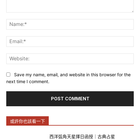
Comment:
Na
Ema
Web
Save my name, email, and website in this browser for the
next time I comment.
或許你也該看一下
西洋弧角天星擇日函授｜古典占星