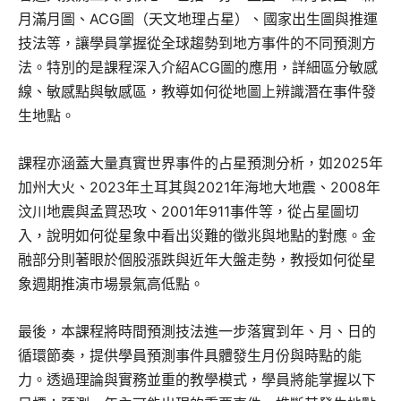
月滿月圖、ACG圖（天文地理占星）、國家出生圖與推運
技法等，讓學員掌握從全球趨勢到地方事件的不同預測方
法。特別的是課程深入介紹ACG圖的應用，詳細區分敏感
線、敏感點與敏感區，教導如何從地圖上辨識潛在事件發
生地點。
課程亦涵蓋大量真實世界事件的占星預測分析，如2025年
加州大火、2023年土耳其與2021年海地大地震、2008年
汶川地震與孟買恐攻、2001年911事件等，從占星圖切
入，說明如何從星象中看出災難的徵兆與地點的對應。金
融部分則著眼於個股漲跌與近年大盤走勢，教授如何從星
象週期推演市場景氣高低點。
最後，本課程將時間預測技法進一步落實到年、月、日的
循環節奏，提供學員預測事件具體發生月份與時點的能
力。透過理論與實務並重的教學模式，學員將能掌握以下