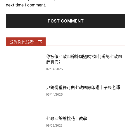
next time I comment.
或許你也該看一下
你被假七政四餘詐騙過嗎?如何辨認七政四
餘真假?
02/04/2025
尹錫悅獲釋可由七政四餘印證｜子辰老師
03/14/2025
七政四餘論桃花｜教學
09/03/2023