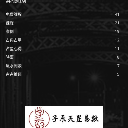
其他類別
免費課程
41
課程
21
案例
19
古典占星
12
占星心得
11
時事
8
風水閒談
7
古占推運
5