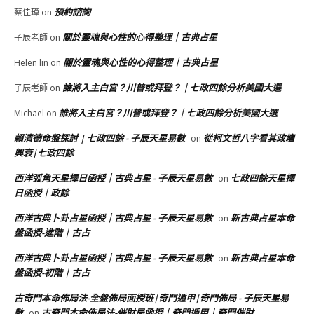
預約諮詢
蔡佳璋
on
關於靈魂與心性的心得整理｜古典占星
子辰老師
on
關於靈魂與心性的心得整理｜古典占星
Helen lin
on
誰將入主白宮？川普或拜登？｜七政四餘分析美國大選
子辰老師
on
誰將入主白宮？川普或拜登？｜七政四餘分析美國大選
Michael
on
賴清德命盤探討 | 七政四餘 - 子辰天星易數
從柯文哲八字看其政壇
on
興衰|七政四餘
西洋弧角天星擇日函授｜古典占星 - 子辰天星易數
七政四餘天星擇
on
日函授｜政餘
西洋古典卜卦占星函授｜古典占星 - 子辰天星易數
新古典占星本命
on
盤函授-進階｜古占
西洋古典卜卦占星函授｜古典占星 - 子辰天星易數
新古典占星本命
on
盤函授-初階｜古占
古奇門本命佈局法-全盤佈局面授班|奇門遁甲|奇門佈局 - 子辰天星易
數
古奇門本命佈局法-催財局函授｜奇門遁甲｜奇門催財
on