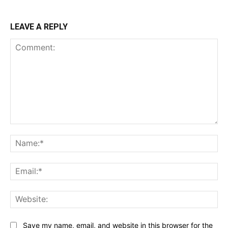
LEAVE A REPLY
Comment:
Na
Ema
Web
Save my name, email, and website in this browser for the