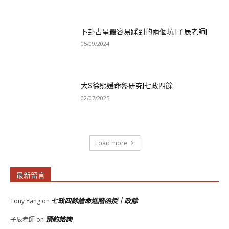
卜卦占星最容易踩到的兩個坑 |子辰老師|
05/09/2024
大S徐熙媛命盤研究|七政四餘
02/07/2025
Load more
最新留言
七政四餘論命進階函授｜政餘
Tony Yang
on
預約諮詢
子辰老師
on