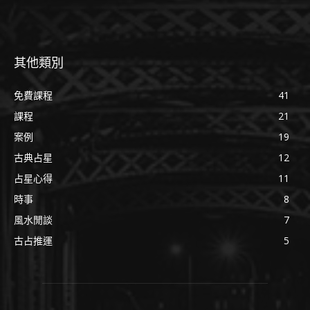
其他類別
免費課程
41
課程
21
案例
19
古典占星
12
占星心得
11
時事
8
風水閒談
7
古占推運
5