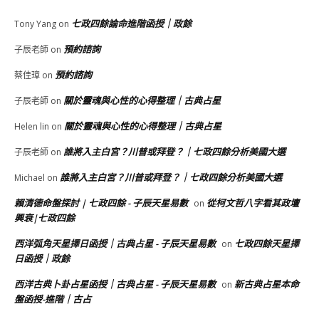
七政四餘論命進階函授｜政餘
Tony Yang
on
預約諮詢
子辰老師
on
預約諮詢
蔡佳璋
on
關於靈魂與心性的心得整理｜古典占星
子辰老師
on
關於靈魂與心性的心得整理｜古典占星
Helen lin
on
誰將入主白宮？川普或拜登？｜七政四餘分析美國大選
子辰老師
on
誰將入主白宮？川普或拜登？｜七政四餘分析美國大選
Michael
on
賴清德命盤探討 | 七政四餘 - 子辰天星易數
從柯文哲八字看其政壇
on
興衰|七政四餘
西洋弧角天星擇日函授｜古典占星 - 子辰天星易數
七政四餘天星擇
on
日函授｜政餘
西洋古典卜卦占星函授｜古典占星 - 子辰天星易數
新古典占星本命
on
盤函授-進階｜古占