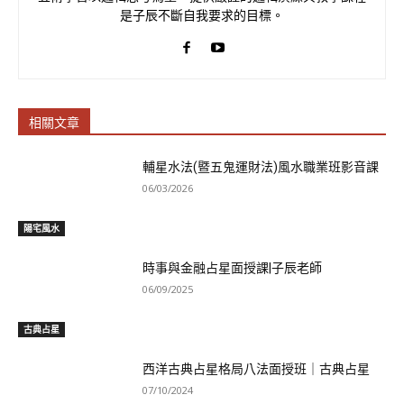
是子辰不斷自我要求的目標。
相關文章
輔星水法(暨五鬼運財法)風水職業班影音課
06/03/2026
陽宅風水
時事與金融占星面授課|子辰老師
06/09/2025
古典占星
西洋古典占星格局八法面授班｜古典占星
07/10/2024