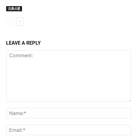
古典占星
LEAVE A REPLY
Comment:
Na
Ema