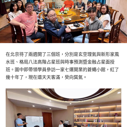
在北京待了兩週開了三個班，分別是玄空理氣與新形家風
水班、格局八法高階占星班與時事預測暨金融占星面授
班。圖中即帶領學員參訪一家七運開業的蒼蠅小館，紅了
幾十年了，現在還天天客滿，癸向巽氣。