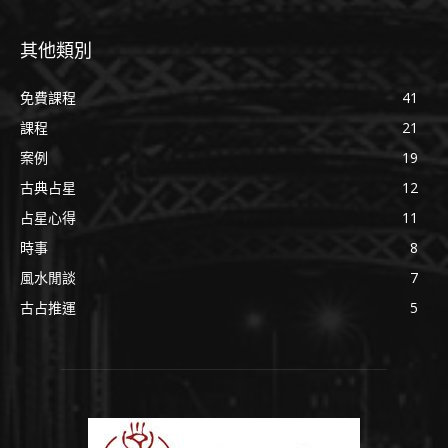
其他類別
免費課程
41
課程
21
案例
19
古典占星
12
占星心得
11
時事
8
風水閒談
7
古占推運
5