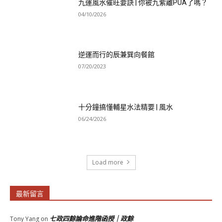
九運風水催旺要訣 | 你被九紫離PUA了嗎？
04/10/2026
逆運而行的辰兼巽向餐館
07/20/2023
十分鐘搞懂輔星水法精要 | 風水
06/24/2026
Load more
最新留言
七政四餘論命進階函授｜政餘
Tony Yang
on