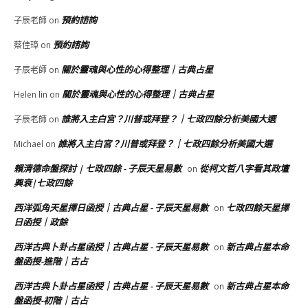
預約諮詢
子辰老師
on
預約諮詢
蔡佳璋
on
關於靈魂與心性的心得整理｜古典占星
子辰老師
on
關於靈魂與心性的心得整理｜古典占星
Helen lin
on
誰將入主白宮？川普或拜登？｜七政四餘分析美國大選
子辰老師
on
誰將入主白宮？川普或拜登？｜七政四餘分析美國大選
Michael
on
賴清德命盤探討 | 七政四餘 - 子辰天星易數
從柯文哲八字看其政壇
on
興衰|七政四餘
西洋弧角天星擇日函授｜古典占星 - 子辰天星易數
七政四餘天星擇
on
日函授｜政餘
西洋古典卜卦占星函授｜古典占星 - 子辰天星易數
新古典占星本命
on
盤函授-進階｜古占
西洋古典卜卦占星函授｜古典占星 - 子辰天星易數
新古典占星本命
on
盤函授-初階｜古占