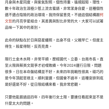
月身與木星同度，與紫氣對照，個性持重、循規蹈矩、理性，
數十年政治生涯極少惹上流言蜚語，非常潔身自愛，這種個性
適不適合陰險的政治環境，我持保留意見。不過這個結構跟
柯
文哲
的月亮孛星組合，其差異與對比非常的大，大家可以試著
品味一下其中的差別。
此命的缺點在於日與惡星纏照，出身不佳，父親早亡。但度主
得生，殺星得制，反而見貴。
限行土金木水時，非常平順，歷經國代、立委、台南市長。直
至火限與蔡英文競爭才初嚐敗績。今年2024運行日限，問題
很多，日在本命盤結構並不好，未來四年挑戰性很高。碰巧的
是今年頂起官祿主，順利當選，但國會不過半，這種安排到底
是好還是不好，從日限結構來看，我非常悲觀。
只要他能捱過這四年，四年後行女土限，要連任看起來並不是
什麼太大的問題。