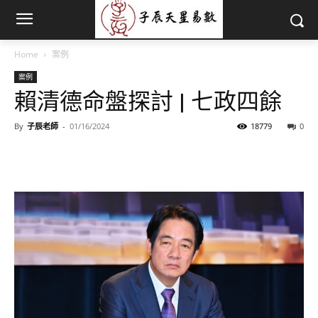
Home
案例
案例
賴清德命盤探討 | 七政四餘
By
子辰老師
-
01/16/2024
18779
0