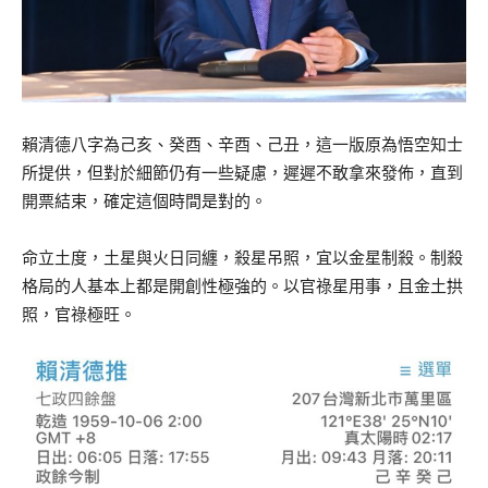
賴清德八字為己亥、癸酉、辛酉、己丑，這一版原為悟空知士
所提供，但對於細節仍有一些疑慮，遲遲不敢拿來發佈，直到
開票結束，確定這個時間是對的。
命立土度，土星與火日同纏，殺星吊照，宜以金星制殺。制殺
格局的人基本上都是開創性極強的。以官祿星用事，且金土拱
照，官祿極旺。