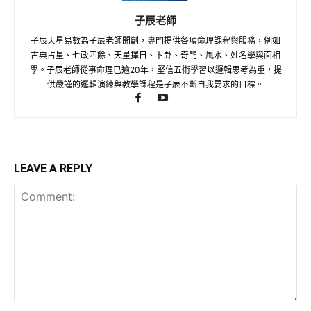
子辰老師
子辰天星易數為子辰老師開創，專門提供各項命理課程與服務，例如
古典占星、七政四餘、天星擇日、卜卦、奇門、風水、姓名學與面相
學。子辰老師從事命理已逾20年，堅信五術學習以邏輯思考為重，提
供嚴謹的邏輯演練與教學課程是子辰不斷自我要求的目標。
LEAVE A REPLY