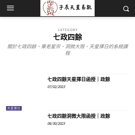
CATEGORY
七政四餘
關於七政四餘、果老星宗、洞微大限、天星擇日的系統課
程
古典占星
古占推運
天星擇日
奇門遁甲
姓名學
陽宅風水
七政四餘天星擇日函授｜政餘
07/02/2023
天星擇日
七政四餘洞微大限函授｜政餘
06/30/2023