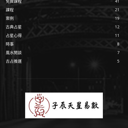
免費課程
41
課程
21
案例
19
古典占星
12
占星心得
11
時事
8
風水閒談
7
古占推運
5