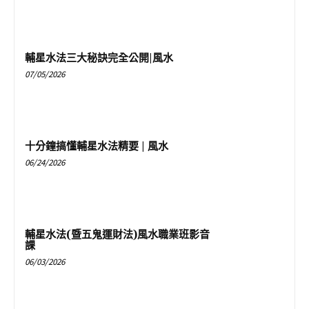
輔星水法三大秘訣完全公開|風水
07/05/2026
十分鐘搞懂輔星水法精要 | 風水
06/24/2026
輔星水法(暨五鬼運財法)風水職業班影音
課
06/03/2026