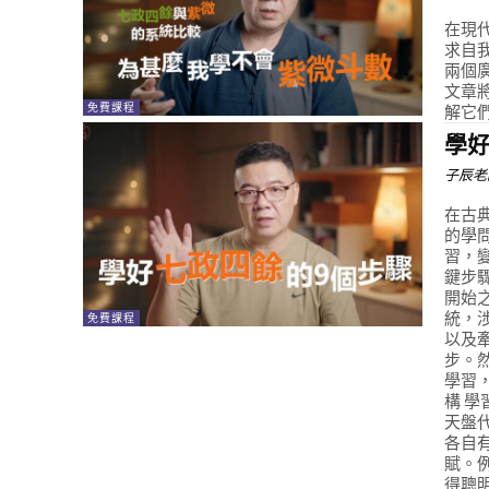
在現
求自
兩個
文章
免費課程
解它
學好
子辰老
在古
的學
習，
鍵步
開始
統，
免費課程
以及
步。
學習
構 
天盤
各自
賦。
得聰