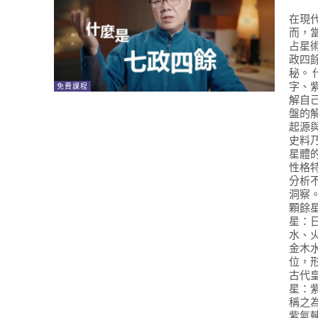
在現
而，
占星
政四
秘。
字、
免費課程
解自
盤的
起源
史料
星體
性格
分析
洞察
顆餘
星：
水、
金木
位，
古代
星：
稱之
紫氣