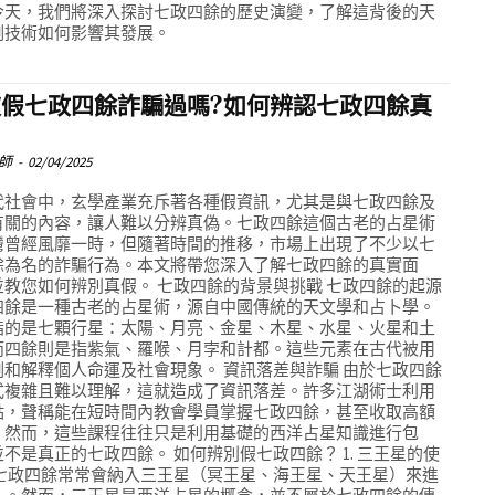
今天，我們將深入探討七政四餘的歷史演變，了解這背後的天
測技術如何影響其發展。
被假七政四餘詐騙過嗎?如何辨認七政四餘真
師
-
02/04/2025
代社會中，玄學產業充斥著各種假資訊，尤其是與七政四餘及
有關的內容，讓人難以分辨真偽。七政四餘這個古老的占星術
灣曾經風靡一時，但隨著時間的推移，市場上出現了不少以七
餘為名的詐騙行為。本文將帶您深入了解七政四餘的真實面
並教您如何辨別真假。 七政四餘的背景與挑戰 七政四餘的起源
四餘是一種古老的占星術，源自中國傳統的天文學和占卜學。
指的是七顆行星：太陽、月亮、金星、木星、水星、火星和土
而四餘則是指紫氣、羅喉、月孛和計都。這些元素在古代被用
測和解釋個人命運及社會現象。 資訊落差與詐騙 由於七政四餘
式複雜且難以理解，這就造成了資訊落差。許多江湖術士利用
點，聲稱能在短時間內教會學員掌握七政四餘，甚至收取高額
。然而，這些課程往往只是利用基礎的西洋占星知識進行包
不是真正的七政四餘。 如何辨別假七政四餘？ 1. 三王星的使
假七政四餘常常會納入三王星（冥王星、海王星、天王星）來進