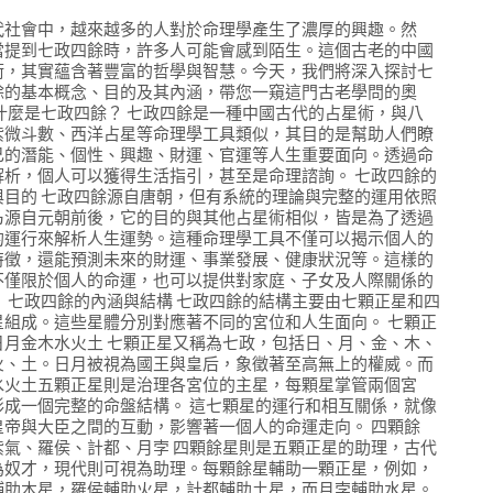
代社會中，越來越多的人對於命理學產生了濃厚的興趣。然
當提到七政四餘時，許多人可能會感到陌生。這個古老的中國
術，其實蘊含著豐富的哲學與智慧。今天，我們將深入探討七
餘的基本概念、目的及其內涵，帶您一窺這門古老學問的奧
 什麼是七政四餘？ 七政四餘是一種中國古代的占星術，與八
紫微斗數、西洋占星等命理學工具類似，其目的是幫助人們瞭
己的潛能、個性、興趣、財運、官運等人生重要面向。透過命
解析，個人可以獲得生活指引，甚至是命理諮詢。 七政四餘的
與目的 七政四餘源自唐朝，但有系統的理論與完整的運用依照
乃源自元朝前後，它的目的與其他占星術相似，皆是為了透過
的運行來解析人生運勢。這種命理學工具不僅可以揭示個人的
特徵，還能預測未來的財運、事業發展、健康狀況等。這樣的
不僅限於個人的命運，也可以提供對家庭、子女及人際關係的
。 七政四餘的內涵與結構 七政四餘的結構主要由七顆正星和四
星組成。這些星體分別對應著不同的宮位和人生面向。 七顆正
日月金木水火土 七顆正星又稱為七政，包括日、月、金、木、
火、土。日月被視為國王與皇后，象徵著至高無上的權威。而
水火土五顆正星則是治理各宮位的主星，每顆星掌管兩個宮
形成一個完整的命盤結構。 這七顆星的運行和相互關係，就像
皇帝與大臣之間的互動，影響著一個人的命運走向。 四顆餘
紫氣、羅侯、計都、月孛 四顆餘星則是五顆正星的助理，古代
為奴才，現代則可視為助理。每顆餘星輔助一顆正星，例如，
輔助木星，羅侯輔助火星，計都輔助土星，而月孛輔助水星。