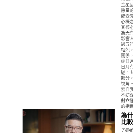
金星
餘星
或受
心概
其核
為天
影響
過五
相剋
關係
調日
日月
遂。
部分
視角
索自
不妨
對命
的指南。 
為
比較
子辰老