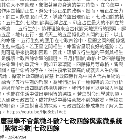
因其強大不需助理，象徵著皇帝身邊的帶刀侍衛。 在命盤中，
的作用是輔助正星，避免干涉正星的政務。然而，若正星乏力
克，餘星可能會取而代之，導致命盤出現瑕疵。 七政四餘的核
念：五行生剋 七政四餘與西洋占星、印度占星最大的不同在於
心概念——五行生剋。這種理論來自古代對天地運行的觀察，認
有五星，地有五行，並將天上的五星轉化為人間的五行，以此
人的命運。 五行生剋的應用 在七政四餘中，星體之間的關係透
行生剋來達成。若正星之間相生，命盤會呈現良好的運勢；若
，則可能帶來挑戰和困難。因此，理解五行生剋的平衡與相生
，是解讀七政四餘命盤的關鍵。 日月相關的命格 七政四餘還強
月在命盤中的重要性，例如五曜環陽、四餘捧月等命格，皆與
有關。這些命格的存在，往往預示著較高的成就與人生的順
 結論：探索七政四餘的智慧 七政四餘作為中國古代占星術的一
，融合了五行生剋的哲學，為我們提供了一種獨特的命理分析
。透過理解七政四餘的結構與運行，我們不僅可以更深入地探
我，也能在生活中做出更明智的選擇。 若您對命理學感興趣，
深入研究七政四餘，或許能從中獲得意想不到的啟發。無論是
運的好奇，還是對自我的探索，七政四餘都能成為您了解人生
https://youtu.be/Hjq8cEsfVcE
什麼我學不會紫微斗數?七政四餘與紫微系統
 |紫微斗數|七政四餘
師
-
12/04/2024