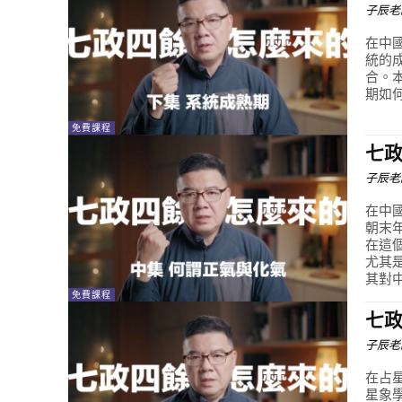
子辰老
在中
統的
合。
期如
免費課程
七政
子辰老
在中
朝末
在這
尤其
其對
免費課程
七政
子辰老
在占
星象