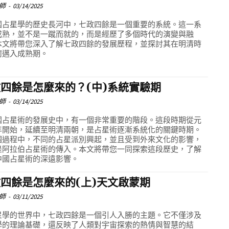
師
-
03/14/2025
國占星學的歷史長河中，七政四餘是一個重要的系統。這一系
成熟，並不是一蹴而就的，而是經歷了多個時代的演變與融
本文將帶您深入了解七政四餘的發展歷程，並探討其在明清時
何邁入成熟期。
四餘是怎麼來的？(中)系統實驗期
師
-
03/14/2025
國占星術的發展史中，有一個非常重要的階段。這段時期從元
年開始，延續至明清兩朝，是占星術逐漸系統化的關鍵時期。
個過程中，不同的占星派別興起，並且受到外來文化的影響，
是阿拉伯占星術的傳入。本文將帶您一同探索這段歷史，了解
中國占星術的深遠影響。
四餘是怎麼來的(上)天文啟蒙期
師
-
03/11/2025
星學的世界中，七政四餘是一個引人入勝的主題。它不僅涉及
學的理論基礎，還反映了人類對宇宙探索的熱情與智慧的結