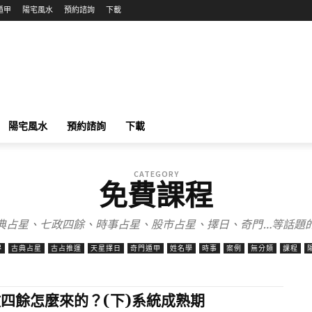
遁甲
陽宅風水
預約諮詢
下載
陽宅風水
預約諮詢
下載
CATEGORY
免費課程
典占星、七政四餘、時事占星、股市占星、擇日、奇門…等話題
得
古典占星
古占推運
天星擇日
奇門遁甲
姓名學
時事
案例
無分類
課程
四餘怎麼來的？(下)系統成熟期