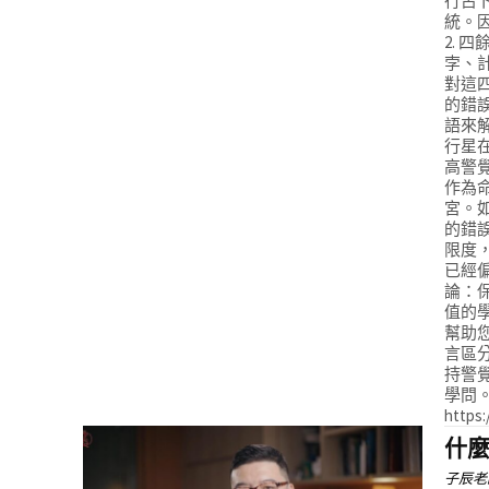
行占
統。
2.
孛、
對這
的錯
語來
行星
高警覺
作為
宮。
的錯
限度
已經
論：
值的
幫助
言區
持警
學問
https
什麼
子辰老