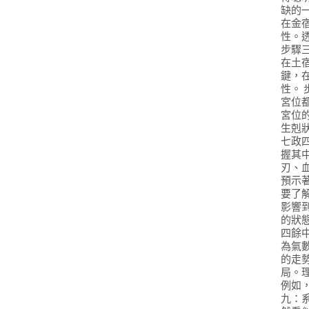
缺的
在金
性。
步驟
在土
鍵，
性。
宮位
宮位
生剋
七政
握其
刃、
預示
要了
影響
的狀
四餘
為氣
的走
局。
例如
九：