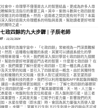
代社會中，命理學不僅僅是古人的智慧結晶，更成為許多人尋
我瞭解與生活指引的重要工具。其中，紫微斗數與七政四餘是
廣受關注的命理體系。然而，這兩者之間究竟有何不同？本篇
將深入探討這兩大命理體系的特點與差異，幫助讀者更好地理
們的獨特之處。
七政四餘的九大步驟 | 子辰老師
師
-
11/21/2024
典占星學的浩瀚宇宙中，「七政四餘」常被視為一門深奧難解
問。然而，這種看似複雜的系統，其實可以通過系統化的學
變得簡單易懂。今天，我們將深入探討學習七政四餘的九個關
驟，幫助你更好地掌握這門古老的智慧。 什麼是七政四餘？ 在
之前，我們需要了解什麼是七政四餘。它是一種古典占星系
涉及天文學的知識，並引入了四餘星這一概念。由於其獨特性
牽扯較複雜的天文知識，很多人對它感到陌生，甚至望而卻
然而，隨著科技的進步，我們可以利用電腦和APP來起盤與輔助
，讓這一系統變得更加親民。 步驟一：了解七政四餘的基礎架
學習七政四餘的第一步，是了解其基礎架構：天、地、人三盤。
代表星宿，地盤則包含宮位和星座，而人盤則是行星。這三者
有其重要性，尤其是天盤，它賦予行星力量，影響我們的天
例如，水星在壁宿（即水度）時，會因為其力量強大而使人變
明機靈。 步驟二：掌握五行生剋 五行生剋是七政四餘中不可或