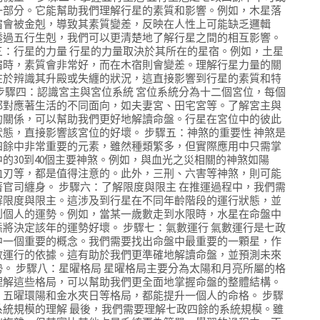
一部分。它能幫助我們理解行星的素質和影響。例如，木星落
宿會被金剋，導致其素質變差，反映在人性上可能缺乏邏輯
透過五行生剋，我們可以更清楚地了解行星之間的相互影響。
三：行星的力量 行星的力量取決於其所在的星宿。例如，土星
宿時，素質會非常好，而在木宿則會變差。理解行星力量的關
在於辨識其升殿或失纏的狀況，這直接影響到行星的素質和特
 步驟四：認識宮主與宮位系統 宮位系統分為十二個宮位，每個
都對應著生活的不同面向，如夫妻宮、田宅宮等。了解宮主與
的關係，可以幫助我們更好地解讀命盤。行星在宮位中的彼此
狀態，直接影響該宮位的好壞。 步驟五：神煞的重要性 神煞是
四餘中非常重要的元素，雖然種類繁多，但實際應用中只需掌
中的30到40個主要神煞。例如，與血光之災相關的神煞如陽
血刃等，都是值得注意的。此外，三刑、六害等神煞，則可能
著官司纏身。 步驟六：了解限度與限主 在推運過程中，我們需
解限度與限主。這涉及到行星在不同年齡階段的運行狀態，並
到個人的運勢。例如，當某一歲數走到水限時，水星在命盤中
態將決定該年的運勢好壞。 步驟七：氣數運行 氣數運行是七政
中一個重要的概念。我們需要找出命盤中最重要的一顆星，作
數運行的依據。這有助於我們更準確地解讀命盤，並預測未來
勢。 步驟八：星曜格局 星曜格局主要分為太陽和月亮所屬的格
理解這些格局，可以幫助我們更全面地掌握命盤的整體結構。
，五曜環陽和金水夾日等格局，都能提升一個人的命格。 步驟
系統規模的理解 最後，我們需要理解七政四餘的系統規模。雖