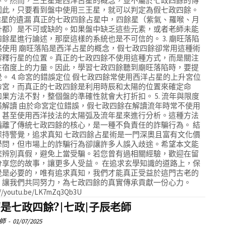
卜。然而，三王星是西洋占星的概念，並不屬於七政四餘的傳
因此，只要看到盤中使用三王星，就可以判定為假七政四餘。
 四餘星的遺漏 真正的七政四餘占星中，四餘星（紫氣、羅喉、月
計都）是不可或缺的。如果盤中缺乏這些元素，或者老師未能
四餘星進行論述，那麼這樣的系統也是不可信的。 3. 廟旺落陷
誤使用 廟旺落陷是西洋占星的概念，假七政四餘卻常用這種術
解釋行星的位置。真正的七政四餘不使用這種方式，而是關注
在宿度上的力量。因此，學習七政四餘聽到廟旺落陷時，要提
。 4. 命宮的錯誤定位 假七政四餘常使用西洋占星的上升宮位
命宮，而真正的七政四餘是利用時辰和太陽的位置來確定命
如果方法不對，整個盤的準確性就會大打折扣。 5. 流年與限度
誤解讀 由於命宮定位錯誤，假七政四餘在解讀流年時常不使用
，甚至使用西洋技法的太陽弧及流年星來進行分析。這種方法
偏離了傳統七政四餘的核心，是一種不負責任的詐騙行為。 結
保持警覺，追求真知 七政四餘占星術是一門深奧且富有文化價
學問，但市場上的詐騙行為卻讓許多人誤入歧途。希望本文能
您辨別真假，避免上當受騙。若您曾有過相關經驗，歡迎在留
分享您的故事，讓更多人受益。 在追求玄學知識的道路上，保
覺是必要的，唯有追求真知，我們才能真正受益於這門古老的
。讓我們共同努力，為七政四餘的真實傳承貢獻一份心力。
://youtu.be/LK7mZq3Qb3U
是七政四餘?|七政|子辰老師
師
-
01/07/2025