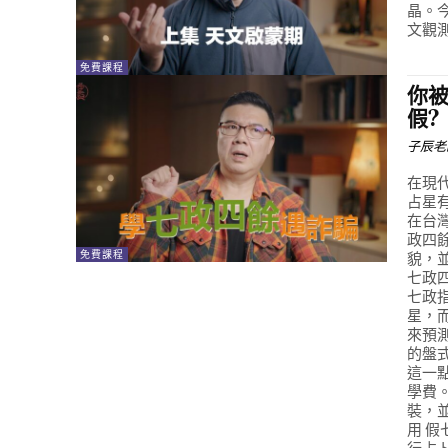
晶。
文觀
免費課程
你
假?
子辰老
在現
占星
在台
政四
免費課程
貌，
七政
七政
星，
來預
的盤
這一
學費
裝，並
用 